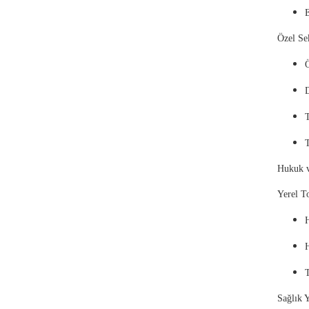
Özel 
Ö
T
Hukuk
Yerel T
H
H
Sağlık