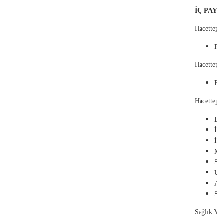
İÇ PA
Hacettep
Hacett
Hacettep
İ
U
A
Sağlık