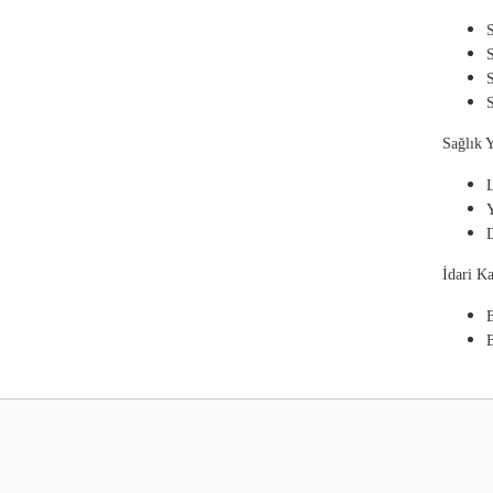
Sağlık 
L
İdari K
B
B