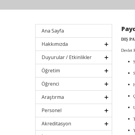
Payd
Ana Sayfa
DIŞ P
Hakkımızda
Devlet 
Duyurular / Etkinlikler
S
Öğretim
Öğrenci
Araştırma
Personel
T
Akreditasyon
Y