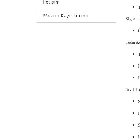
İletişim
Mezun Kayıt Formu
Sigor
Ö
Tedarikç
T
İ
Sivil T
S
H
S