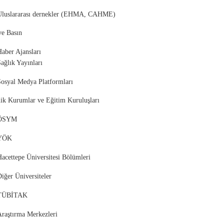
Uluslararası dernekler (EHMA, CAHME)
a ve Basın
aber Ajansları
ağlık Yayınları
Sosyal Medya Platformları
ik Kurumlar ve Eğitim Kuruluşları
ÖSYM
YÖK
acettepe Üniversitesi Bölümleri
iğer Üniversiteler
TÜBİTAK
Araştırma Merkezleri