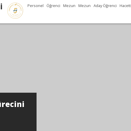
İ
Personel
Öğrenci
Mezun
Mezun
Aday Öğrenci
Hacett
recini